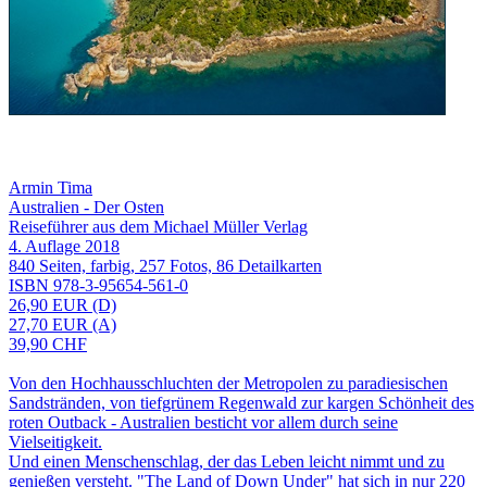
Armin Tima
Australien - Der Osten
Reiseführer aus dem Michael Müller Verlag
4. Auflage 2018
840 Seiten, farbig, 257 Fotos, 86 Detailkarten
ISBN 978-3-95654-561-0
26,90 EUR (D)
27,70 EUR (A)
39,90 CHF
Von den Hochhausschluchten der Metropolen zu paradiesischen
Sandstränden, von tiefgrünem Regenwald zur kargen Schönheit des
roten Outback - Australien besticht vor allem durch seine
Vielseitigkeit.
Und einen Menschenschlag, der das Leben leicht nimmt und zu
genießen versteht. "The Land of Down Under" hat sich in nur 220