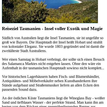
Reiseziel Tasmanien - Insel voller Exotik und Magie
Südlich von Australien liegt die Insel Tasmanien, sie ist ungefähr so
groß wie Bayern. Die Hauptstadt der Insel heißt Hobart und strahlt
von kolonialer Eleganz. Sie wurde 1803 gegründet und ist damit die
zweitälteste Stadt Australiens.
Wer einen Samstag in Hobart verbringt, der sollte sich einen Besuch
des Salamanca Marktes nicht entgehen lassen. Ohne den wäre ein
Aufenthalt in der tasmanischen Hauptstadt sowieso nicht komplett...
Vor historischen Lagerhäusern haben Fisch- und Blumenhändler,
Antiquitäten- und Möbelverkäufer neben Kunsthanderkern ihre
Stände aufgebaut und Straßenmusiker liefern an allen Ecken den
passenden Sound dazu.
An der östlichen Küste Tasmaniens liegt die Wineglass Bay - weißer
Sand und tiefblaues Wasser - der perfekte Strand. Man kann ihn am
besten von dem Rücken eines gegenüberliegenden Berges aus