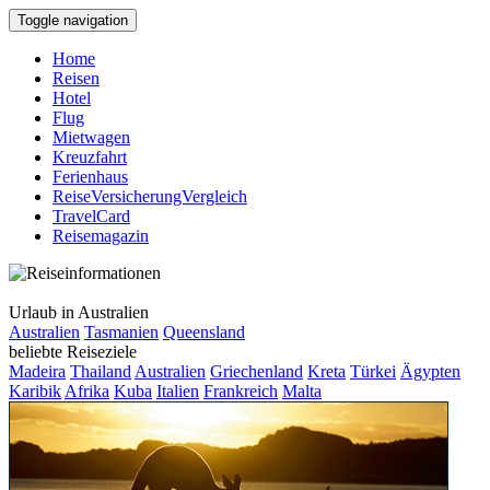
Toggle navigation
Home
Reisen
Hotel
Flug
Mietwagen
Kreuzfahrt
Ferienhaus
ReiseVersicherungVergleich
TravelCard
Reisemagazin
Urlaub in Australien
Australien
Tasmanien
Queensland
beliebte Reiseziele
Madeira
Thailand
Australien
Griechenland
Kreta
Türkei
Ägypten
Karibik
Afrika
Kuba
Italien
Frankreich
Malta