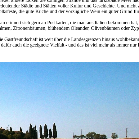
ieder andere locken die sonnigen Strände und das türkisblaue Meer na
deutender Städte und Stätten voller Kultur und Geschichte. Und nicht zu
lksfeste, die gute Küche und der vorzügliche Wein ein guter Grund für 
n erinnert sich gern an Postkarten, die man aus Italien bekommen hat,
almen, Zitronenbäumen, blühendem Oleander, Olivenbäumen oder Zyp
e Gastfreundschaft ist weit über die Landesgrenzen hinaus wohlbekann
für auch die geeignete Vielfalt - und das ist viel mehr als immer nur 