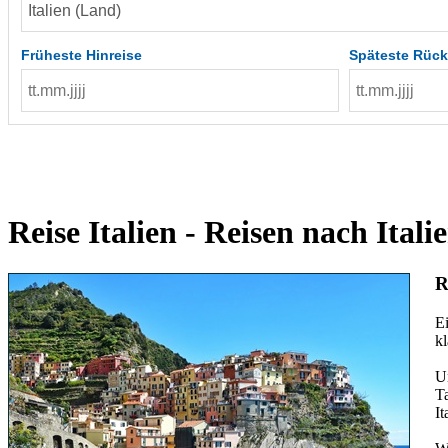
Früheste Hinreise
Späteste Rück
Reise Italien - Reisen nach Ital
R
Ei
kl
U
T
It