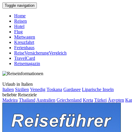
Toggle navigation
Home
Reisen
Hotel
Flug
Mietwagen
Kreuzfahrt
Ferienhaus
ReiseVersicherungVergleich
TravelCard
Reisemagazin
Urlaub in Italien
Italien
Sizilien
Venedig
Toskana
Gardasee
Liparische Inseln
beliebte Reiseziele
Madeira
Thailand
Australien
Griechenland
Kreta
Türkei
Ägypten
Kar