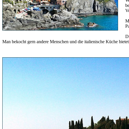
W
be
Vo
Ma
P
Di
Man bekocht gern andere Menschen und die italienische Küche bietet da