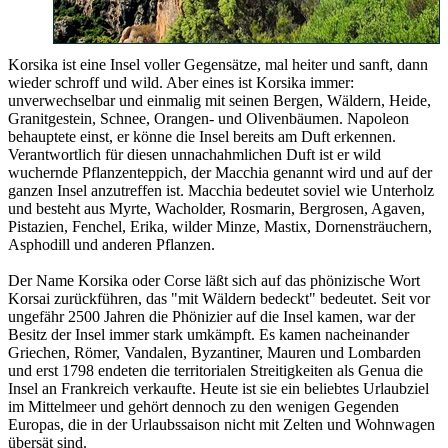
Korsika ist eine Insel voller Gegensätze, mal heiter und sanft, dann
wieder schroff und wild. Aber eines ist Korsika immer:
unverwechselbar und einmalig mit seinen Bergen, Wäldern, Heide,
Granitgestein, Schnee, Orangen- und Olivenbäumen. Napoleon
behauptete einst, er könne die Insel bereits am Duft erkennen.
Verantwortlich für diesen unnachahmlichen Duft ist er wild
wuchernde Pflanzenteppich, der Macchia genannt wird und auf der
ganzen Insel anzutreffen ist. Macchia bedeutet soviel wie Unterholz
und besteht aus Myrte, Wacholder, Rosmarin, Bergrosen, Agaven,
Pistazien, Fenchel, Erika, wilder Minze, Mastix, Dornensträuchern,
Asphodill und anderen Pflanzen.
Der Name Korsika oder Corse läßt sich auf das phönizische Wort
Korsai zurückführen, das "mit Wäldern bedeckt" bedeutet. Seit vor
ungefähr 2500 Jahren die Phönizier auf die Insel kamen, war der
Besitz der Insel immer stark umkämpft. Es kamen nacheinander
Griechen, Römer, Vandalen, Byzantiner, Mauren und Lombarden
und erst 1798 endeten die territorialen Streitigkeiten als Genua die
Insel an Frankreich verkaufte. Heute ist sie ein beliebtes Urlaubziel
im Mittelmeer und gehört dennoch zu den wenigen Gegenden
Europas, die in der Urlaubssaison nicht mit Zelten und Wohnwagen
übersät sind.