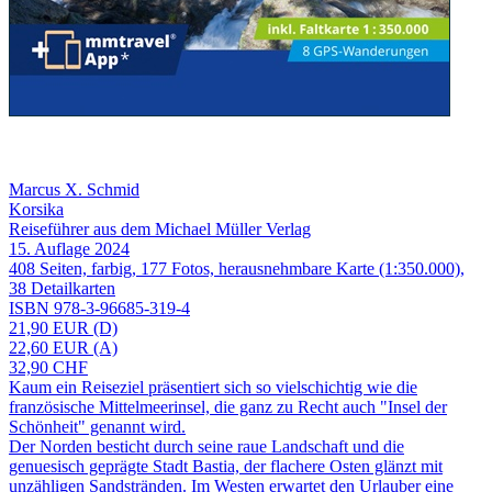
Marcus X. Schmid
Korsika
Reiseführer aus dem Michael Müller Verlag
15. Auflage 2024
408 Seiten, farbig, 177 Fotos, herausnehmbare Karte (1:350.000),
38 Detailkarten
ISBN 978-3-96685-319-4
21,90 EUR (D)
22,60 EUR (A)
32,90 CHF
Kaum ein Reiseziel präsentiert sich so vielschichtig wie die
französische Mittelmeerinsel, die ganz zu Recht auch "Insel der
Schönheit" genannt wird.
Der Norden besticht durch seine raue Landschaft und die
genuesisch geprägte Stadt Bastia, der flachere Osten glänzt mit
unzähligen Sandstränden. Im Westen erwartet den Urlauber eine