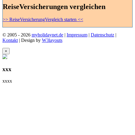
ReiseVersicherungen vergleichen
>> ReiseVersicherungVergleich starten <<
© 2005 - 2026
myholidaynet.de
|
Impressum
|
Datenschutz
|
Kontakt
| Design by
W3layouts
×
xxx
xxxx