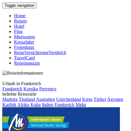
Toggle navigation
Home
Reisen
Hotel
Flug
Mietwagen
Kreuzfahrt
Ferienhaus
ReiseVersicherungVergleich
TravelCard
Reisemagazin
Urlaub in Frankreich
Frankreich
Korsika
Provence
beliebte Reiseziele
Madeira
Thailand
Australien
Griechenland
Kreta
Türkei
Ägypten
Karibik
Afrika
Kuba
Italien
Frankreich
Malta