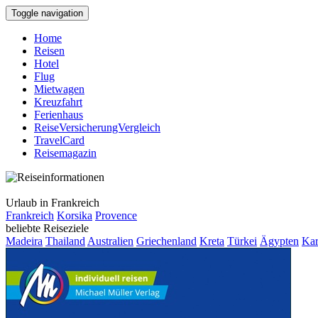
Toggle navigation
Home
Reisen
Hotel
Flug
Mietwagen
Kreuzfahrt
Ferienhaus
ReiseVersicherungVergleich
TravelCard
Reisemagazin
Urlaub in Frankreich
Frankreich
Korsika
Provence
beliebte Reiseziele
Madeira
Thailand
Australien
Griechenland
Kreta
Türkei
Ägypten
Kar