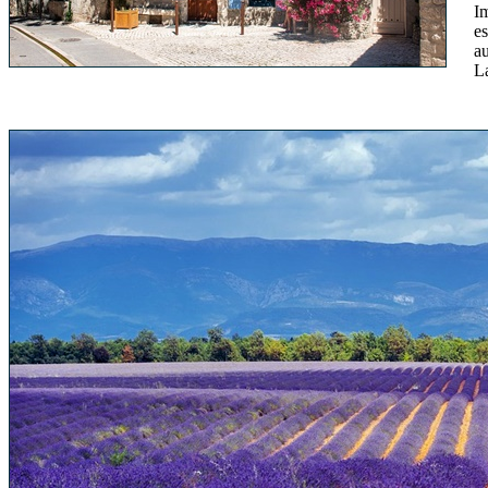
Im
e
a
L