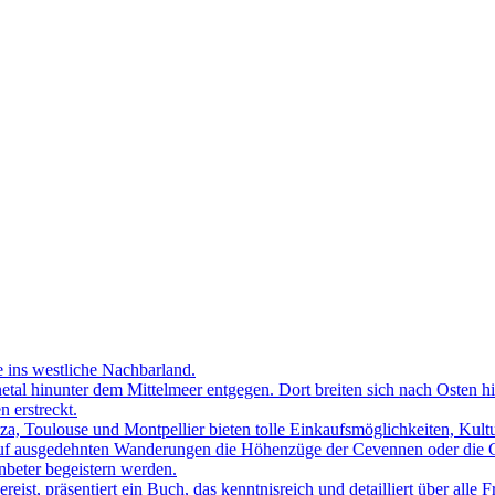
se ins westliche Nachbarland.
etal hinunter dem Mittelmeer entgegen. Dort breiten sich nach Osten h
 erstreckt.
zza, Toulouse und Montpellier bieten tolle Einkaufsmöglichkeiten, Ku
 auf ausgedehnten Wanderungen die Höhenzüge der Cevennen oder die
nbeter begeistern werden.
eist, präsentiert ein Buch, das kenntnisreich und detailliert über alle F