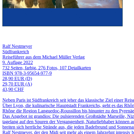
Ralf Nestmeyer
Südfrankreich
Reiseführer aus dem Michael Müller Verlag
9. Auflage 2022
732 Seiten, farbig, 276 Fotos, 107 Detailkarten
ISBN 978-3-95654-977-9
28,90 EUR (D)
29,70 EUR (A)
43,90 CHF
Neben Paris ist Südfrankreich seit jeher das klassische Ziel einer Rei
Über Lyon, die kulinarische Hauptstadt Frankreichs, geht es das Rhôn
Rhône die Region Languedoc-Roussillon bis hinunter zu den Pyrenäen
Das Angebot ist grandios: Die pulsierenden Großstädte Marseille, Ni
tagelang auf den Spuren der Vergangenheit, Naturliebhaber können
breiten sich herrliche Strände aus, die jeden Badefreund und Sonnena
Ralf Nestmeyer, der den Midi seit mehr als einem Jahrzehnt intensiv ber