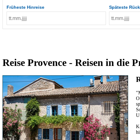
Früheste Hinreise
Späteste Rück
Reise Provence - Reisen in die 
R
"
Ol
s
S
Un
K
hi