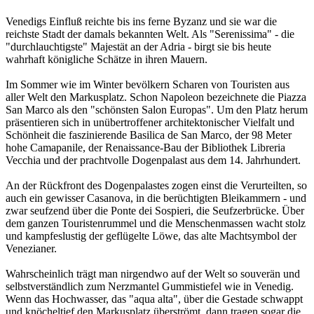
Venedigs Einfluß reichte bis ins ferne Byzanz und sie war die
reichste Stadt der damals bekannten Welt. Als "Serenissima" - die
"durchlauchtigste" Majestät an der Adria - birgt sie bis heute
wahrhaft königliche Schätze in ihren Mauern.
Im Sommer wie im Winter bevölkern Scharen von Touristen aus
aller Welt den Markusplatz. Schon Napoleon bezeichnete die Piazza
San Marco als den "schönsten Salon Europas". Um den Platz herum
präsentieren sich in unübertroffener architektonischer Vielfalt und
Schönheit die faszinierende Basilica de San Marco, der 98 Meter
hohe Camapanile, der Renaissance-Bau der Bibliothek Libreria
Vecchia und der prachtvolle Dogenpalast aus dem 14. Jahrhundert.
An der Rückfront des Dogenpalastes zogen einst die Verurteilten, so
auch ein gewisser Casanova, in die berüchtigten Bleikammern - und
zwar seufzend über die Ponte dei Sospieri, die Seufzerbrücke. Über
dem ganzen Touristenrummel und die Menschenmassen wacht stolz
und kampfeslustig der geflügelte Löwe, das alte Machtsymbol der
Venezianer.
Wahrscheinlich trägt man nirgendwo auf der Welt so souverän und
selbstverständlich zum Nerzmantel Gummistiefel wie in Venedig.
Wenn das Hochwasser, das "aqua alta", über die Gestade schwappt
und knöcheltief den Markusplatz überströmt, dann tragen sogar die