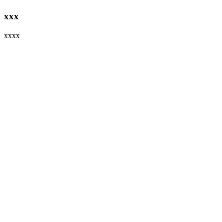
xxx
xxxx