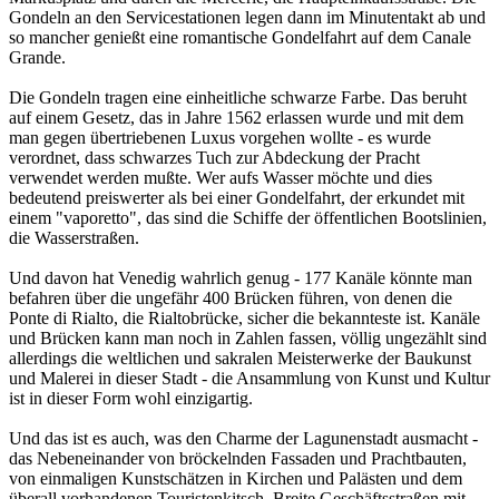
Gondeln an den Servicestationen legen dann im Minutentakt ab und
so mancher genießt eine romantische Gondelfahrt auf dem Canale
Grande.
Die Gondeln tragen eine einheitliche schwarze Farbe. Das beruht
auf einem Gesetz, das in Jahre 1562 erlassen wurde und mit dem
man gegen übertriebenen Luxus vorgehen wollte - es wurde
verordnet, dass schwarzes Tuch zur Abdeckung der Pracht
verwendet werden mußte. Wer aufs Wasser möchte und dies
bedeutend preiswerter als bei einer Gondelfahrt, der erkundet mit
einem "vaporetto", das sind die Schiffe der öffentlichen Bootslinien,
die Wasserstraßen.
Und davon hat Venedig wahrlich genug - 177 Kanäle könnte man
befahren über die ungefähr 400 Brücken führen, von denen die
Ponte di Rialto, die Rialtobrücke, sicher die bekannteste ist. Kanäle
und Brücken kann man noch in Zahlen fassen, völlig ungezählt sind
allerdings die weltlichen und sakralen Meisterwerke der Baukunst
und Malerei in dieser Stadt - die Ansammlung von Kunst und Kultur
ist in dieser Form wohl einzigartig.
Und das ist es auch, was den Charme der Lagunenstadt ausmacht -
das Nebeneinander von bröckelnden Fassaden und Prachtbauten,
von einmaligen Kunstschätzen in Kirchen und Palästen und dem
überall vorhandenen Touristenkitsch. Breite Geschäftsstraßen mit