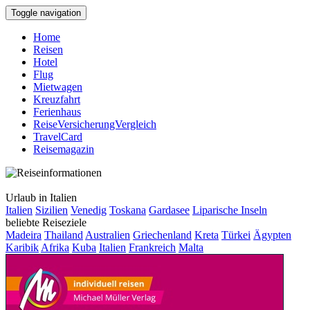
Toggle navigation
Home
Reisen
Hotel
Flug
Mietwagen
Kreuzfahrt
Ferienhaus
ReiseVersicherungVergleich
TravelCard
Reisemagazin
Urlaub in Italien
Italien
Sizilien
Venedig
Toskana
Gardasee
Liparische Inseln
beliebte Reiseziele
Madeira
Thailand
Australien
Griechenland
Kreta
Türkei
Ägypten
Karibik
Afrika
Kuba
Italien
Frankreich
Malta