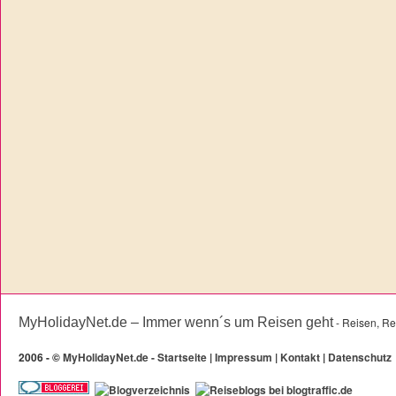
MyHolidayNet.de – Immer wenn´s um Reisen geht
- Reisen, Re
2006 -
©
MyHolidayNet.de - Startseite
|
Impressum
|
Kontakt
|
Datenschutz