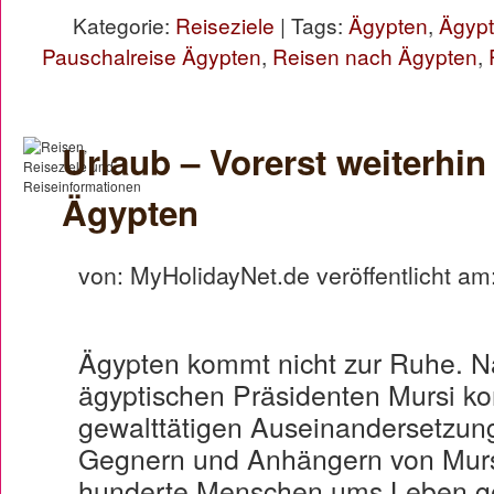
Kategorie:
Reiseziele
| Tags:
Ägypten
,
Ägypt
Pauschalreise Ägypten
,
Reisen nach Ägypten
,
Urlaub – Vorerst weiterhi
Ägypten
von: MyHolidayNet.de veröffentlicht am
Ägypten kommt nicht zur Ruhe. N
ägyptischen Präsidenten Mursi k
gewalttätigen Auseinandersetzun
Gegnern und Anhängern von Mursi
hunderte Menschen ums Leben g