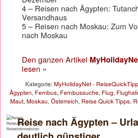
4 – Reisen nach Ägypten: Tutanc
Versandhaus
5 – Reisen nach Moskau: Zum Vo
nach Moskau
Den ganzen Artikel
MyHolidayNet
lesen »
Kategorie:
MyHolidayNet - ReiseQuickTip
Ägypten
,
Fernbus
,
Fernbussuche
,
Flug
,
Flughaf
Maut
,
Moskau
,
Österreich
,
Reise Quick Tipps
,
R
Reise nach Ägypten – Urla
deutlich günstiger