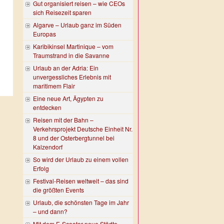
Gut organisiert reisen – wie CEOs
sich Reisezeit sparen
Algarve – Urlaub ganz im Süden
Europas
Karibikinsel Martinique – vom
Traumstrand in die Savanne
Urlaub an der Adria: Ein
unvergessliches Erlebnis mit
maritimem Flair
Eine neue Art, Ägypten zu
entdecken
Reisen mit der Bahn –
Verkehrsprojekt Deutsche Einheit Nr.
8 und der Osterbergtunnel bei
Kalzendorf
So wird der Urlaub zu einem vollen
Erfolg
Festival-Reisen weltweit – das sind
die größten Events
Urlaub, die schönsten Tage im Jahr
– und dann?
Mit dem E-Scooter neue Städte