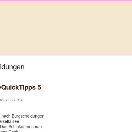
eidungen
eQuickTipps 5
am: 07.08.2013
ut nach Burgscheidungen
iseltalsee
: Das Schinkenmuseum
homas Cook