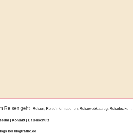
m Reisen geht
- Reisen, Reiseinformationen, Reisewebkatalog, Reiselexikon, 
essum
|
Kontakt
|
Datenschutz