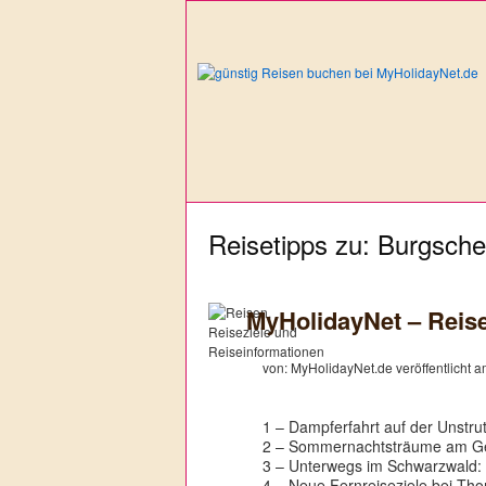
Reisetipps zu: Burgsch
MyHolidayNet – Reis
von: MyHolidayNet.de veröffentlicht 
1 – Dampferfahrt auf der Unstr
2 – Sommernachtsträume am Ge
3 – Unterwegs im Schwarzwald
4 – Neue Fernreiseziele bei T