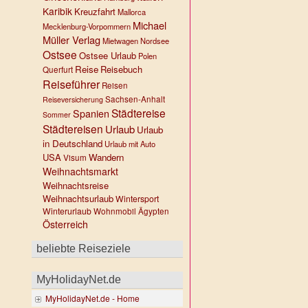
Karibik
Kreuzfahrt
Mallorca
Michael
Mecklenburg-Vorpommern
Müller Verlag
Mietwagen
Nordsee
Ostsee
Ostsee Urlaub
Polen
Reise
Reisebuch
Querfurt
Reiseführer
Reisen
Sachsen-Anhalt
Reiseversicherung
Städtereise
Spanien
Sommer
Städtereisen
Urlaub
Urlaub
in Deutschland
Urlaub mit Auto
USA
Wandern
Visum
Weihnachtsmarkt
Weihnachtsreise
Weihnachtsurlaub
Wintersport
Winterurlaub
Wohnmobil
Ägypten
Österreich
beliebte Reiseziele
MyHolidayNet.de
MyHolidayNet.de - Home