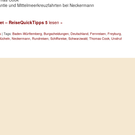
antie und Mittelmeerkreuzfahrten bei Neckermann
et – ReiseQuickTipps 5
lesen »
s
| Tags:
Baden-Württemberg
,
Burgscheidungen
,
Deutschland
,
Fernreisen
,
Freyburg
,
Mücheln
,
Neckermann
,
Rundreisen
,
Schiffsreise
,
Schwarzwald
,
Thomas Cook
,
Unstrut