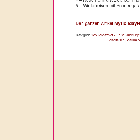
5 – Winterreisen mit Schneegar
Den ganzen Artikel
MyHolidayN
Kategorie:
MyHolidayNet - ReiseQuickTipp
Geiseltalsee
,
Marina 