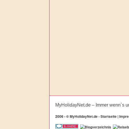
MyHolidayNet.de – Immer wenn´s u
2006 -
©
MyHolidayNet.de - Startseite
|
Impr