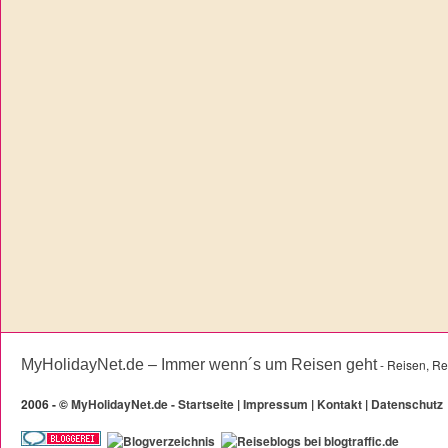
MyHolidayNet.de – Immer wenn´s um Reisen geht
- Reisen, Re
2006 -
©
MyHolidayNet.de - Startseite
|
Impressum
|
Kontakt
|
Datenschutz