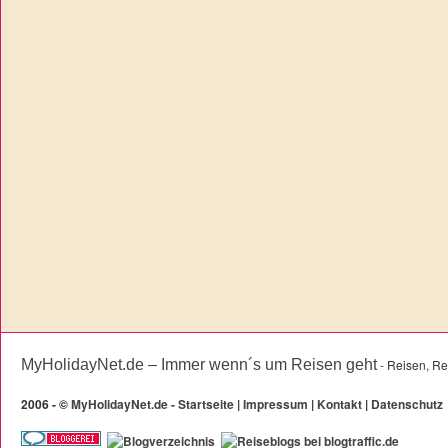
MyHolidayNet.de – Immer wenn´s um Reisen geht
- Reisen, Re
2006 -
©
MyHolidayNet.de - Startseite
|
Impressum
|
Kontakt
|
Datenschutz