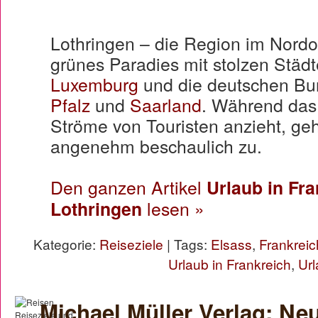
Lothringen – die Region im Nordos
grünes Paradies mit stolzen Städ
Luxemburg
und die deutschen B
Pfalz
und
Saarland
. Während das
Ströme von Touristen anzieht, geh
angenehm beschaulich zu.
Den ganzen Artikel
Urlaub in Fr
Lothringen
lesen »
Kategorie:
Reiseziele
| Tags:
Elsass
,
Frankreic
Urlaub in Frankreich
,
Url
Michael Müller Verlag: Ne