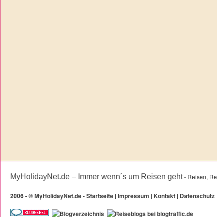
MyHolidayNet.de – Immer wenn´s um Reisen geht
- Reisen, Re
2006 -
©
MyHolidayNet.de - Startseite
|
Impressum
|
Kontakt
|
Datenschutz