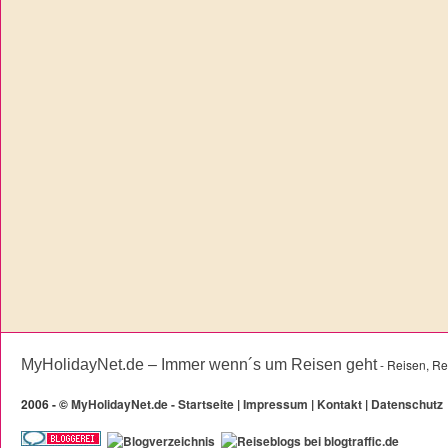
MyHolidayNet.de – Immer wenn´s um Reisen geht
- Reisen, Re
2006 -
©
MyHolidayNet.de - Startseite
|
Impressum
|
Kontakt
|
Datenschutz