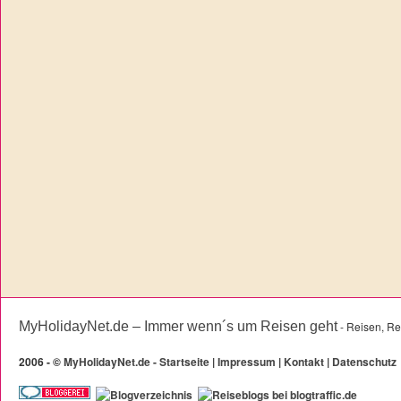
MyHolidayNet.de – Immer wenn´s um Reisen geht
- Reisen, Re
2006 -
©
MyHolidayNet.de - Startseite
|
Impressum
|
Kontakt
|
Datenschutz