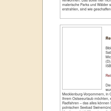
verwöhnen. Das sollte hier nic
malerische Parks und Wälder s
erstrahlen, sind wie geschaffe
Re
Bib
Sab
Mic
(D)
ISB
Rei
Die
wur
Mecklenburg-Vorpommern, in Os
Ihrem Ostseeurlaub möchten, 
Radfahren – das alles können
polnischen Seebad Swinemünde