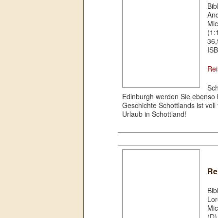
Bib
An
Mic
(1:
36,
ISB
Rei
Sch
Edinburgh werden Sie ebenso b
Geschichte Schottlands ist vol
Urlaub in Schottland!
Re
Bib
Lor
Mic
(D)