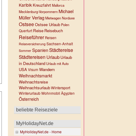
Karibik
Kreuzfahrt
Mallorca
Michael
Mecklenburg-Vorpommern
Müller Verlag
Mietwagen
Nordsee
Ostsee
Ostsee Urlaub
Polen
Reise
Reisebuch
Querfurt
Reiseführer
Reisen
Sachsen-Anhalt
Reiseversicherung
Städtereise
Spanien
Sommer
Städtereisen
Urlaub
Urlaub
in Deutschland
Urlaub mit Auto
USA
Wandern
Visum
Weihnachtsmarkt
Weihnachtsreise
Weihnachtsurlaub
Wintersport
Winterurlaub
Wohnmobil
Ägypten
Österreich
beliebte Reiseziele
MyHolidayNet.de
MyHolidayNet.de - Home