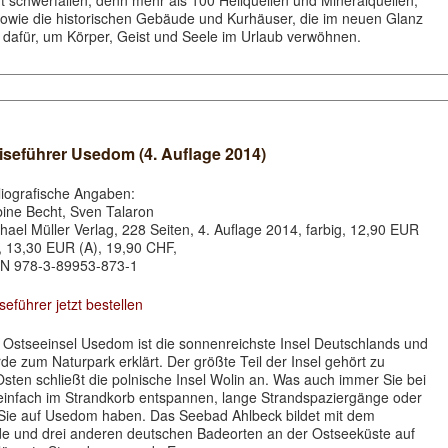
ht schwerfallen, denn mehr als 100 Heilquellen und Mineralquellen,
owie die historischen Gebäude und Kurhäuser, die im neuen Glanz
n dafür, um Körper, Geist und Seele im Urlaub verwöhnen.
iseführer Usedom (4. Auflage 2014)
liografische Angaben:
ine Becht, Sven Talaron
hael Müller Verlag, 228 Seiten, 4. Auflage 2014, farbig, 12,90 EUR
, 13,30 EUR (A), 19,90 CHF,
N 978-3-89953-873-1
seführer jetzt bestellen
 Ostseeinsel Usedom ist die sonnenreichste Insel Deutschlands und
de zum Naturpark erklärt. Der größte Teil der Insel gehört zu
ten schließt die polnische Insel Wolin an. Was auch immer Sie bei
einfach im Strandkorb entspannen, lange Strandspaziergänge oder
 Sie auf Usedom haben. Das Seebad Ahlbeck bildet mit dem
 und drei anderen deutschen Badeorten an der Ostseeküste auf