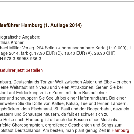
iseführer Hamburg (1. Auflage 2014)
liografische Angaben:
thias Kröner
hael Müller Verlag, 264 Seiten + herausnehmbare Karte (1:10.000), 1.
lage 2014, farbig, 17,90 EUR (D), 18,40 EUR (A), 26,90 CHF,
N 978-3-89953-936-3
seführer jetzt bestellen
burg, Deutschlands Tor zur Welt zwischen Alster und Elbe – erleben
 eine Weltstadt mit Niveau und vielen Attraktionen. Gehen Sie bei
tadt auf Entdeckungsreise: Zuerst mit dem Bus bei einer
er und schnuppern Sie Seeluft bei einer Hafenrundfahrt. Bei einer
 umwehen Sie die Düfte von Kaffee, Kakao, Tee und fernen Ländern.
gsbrücken, dem Fischmarkt, St. Pauli und der Reeperbahn, dazu ein
eatern und Schauspielhäusern, da fällt es schwer sich zu
ne Reise nach Hamburg ist oft auch der Besuch eines Musicals.
rfekte Choreographien, ergreifende Geschichten und Songs zum
uptstadt Deutschlands. Am besten, man plant genug Zeit in
Hamburg