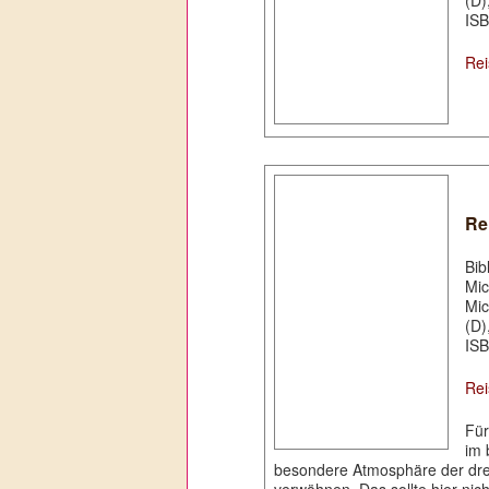
(D)
ISB
Rei
Re
Bib
Mic
Mic
(D)
ISB
Rei
Für
im 
besondere Atmosphäre der drei