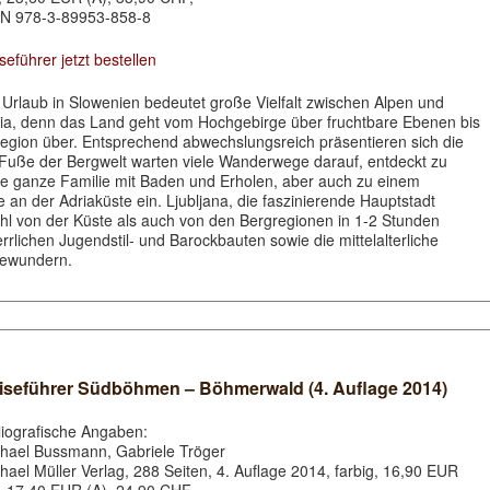
N 978-3-89953-858-8
seführer jetzt bestellen
 Urlaub in Slowenien bedeutet große Vielfalt zwischen Alpen und
ia, denn das Land geht vom Hochgebirge über fruchtbare Ebenen bis
rregion über. Entsprechend abwechslungsreich präsentieren sich die
Fuße der Bergwelt warten viele Wanderwege darauf, entdeckt zu
ie ganze Familie mit Baden und Erholen, aber auch zu einem
e an der Adriaküste ein. Ljubljana, die faszinierende Hauptstadt
hl von der Küste als auch von den Bergregionen in 1-2 Stunden
rrlichen Jugendstil- und Barockbauten sowie die mittelalterliche
bewundern.
iseführer Südböhmen – Böhmerwald (4. Auflage 2014)
liografische Angaben:
hael Bussmann, Gabriele Tröger
hael Müller Verlag, 288 Seiten, 4. Auflage 2014, farbig, 16,90 EUR