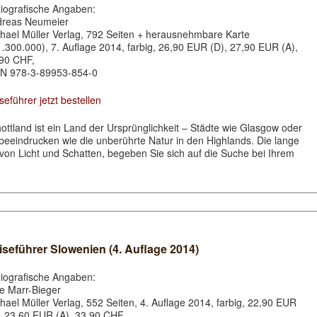
liografische Angaben:
dreas Neumeier
hael Müller Verlag, 792 Seiten + herausnehmbare Karte
1.300.000), 7. Auflage 2014, farbig, 26,90 EUR (D), 27,90 EUR (A),
90 CHF,
N 978-3-89953-854-0
seführer jetzt bestellen
ottland ist ein Land der Ursprünglichkeit – Städte wie Glasgow oder
eeindrucken wie die unberührte Natur in den Highlands. Die lange
l von Licht und Schatten, begeben Sie sich auf die Suche bei Ihrem
iseführer Slowenien (4. Auflage 2014)
liografische Angaben:
e Marr-Bieger
hael Müller Verlag, 552 Seiten, 4. Auflage 2014, farbig, 22,90 EUR
, 23,60 EUR (A), 33,90 CHF,