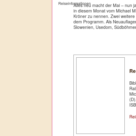
Alles neu macht der Mai – nun ja
in diesem Monat vom Michael Mü
Kröner zu nennen. Zwei weitere
dem Programm. Als Neuauflagen 
Slowenien, Usedom, Südböhme
Re
Bib
Ra
Mic
(D)
ISB
Rei