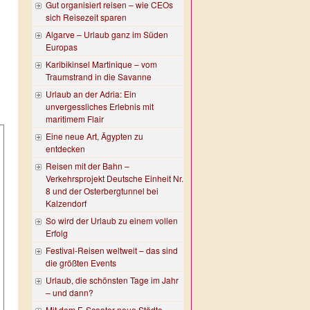
Gut organisiert reisen – wie CEOs
sich Reisezeit sparen
Algarve – Urlaub ganz im Süden
Europas
Karibikinsel Martinique – vom
Traumstrand in die Savanne
Urlaub an der Adria: Ein
unvergessliches Erlebnis mit
maritimem Flair
Eine neue Art, Ägypten zu
entdecken
Reisen mit der Bahn –
Verkehrsprojekt Deutsche Einheit Nr.
8 und der Osterbergtunnel bei
Kalzendorf
So wird der Urlaub zu einem vollen
Erfolg
Festival-Reisen weltweit – das sind
die größten Events
Urlaub, die schönsten Tage im Jahr
– und dann?
Mit dem E-Scooter neue Städte