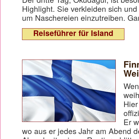
Highlight. Sie verkleiden sich un
um Naschereien einzutreiben. Ga
Reiseführer für Island
Fin
Wei
Wenn
weih
Hier
offi
Er w
wo aus er jedes Jahr am Abend 