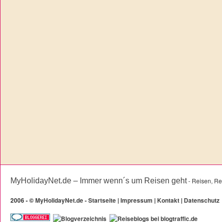
MyHolidayNet.de – Immer wenn´s um Reisen geht
- Reisen, Re
2006 -
©
MyHolidayNet.de - Startseite
|
Impressum
|
Kontakt
|
Datenschutz