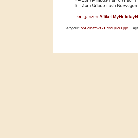
5 – Zum Urlaub nach Norwegen 
Den ganzen Artikel
MyHolidayN
Kategorie:
MyHolidayNet - ReiseQuickTipps
| Tag