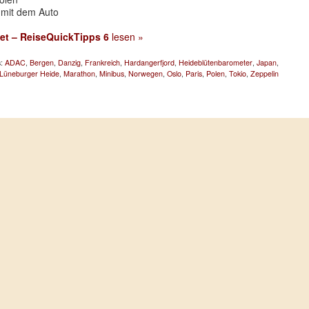
mit dem Auto
et – ReiseQuickTipps 6
lesen »
s:
ADAC
,
Bergen
,
Danzig
,
Frankreich
,
Hardangerfjord
,
Heideblütenbarometer
,
Japan
,
Lüneburger Heide
,
Marathon
,
Minibus
,
Norwegen
,
Oslo
,
Paris
,
Polen
,
Tokio
,
Zeppelin