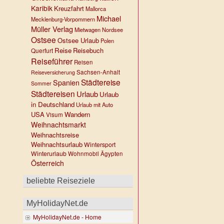
Karibik
Kreuzfahrt
Mallorca
Michael
Mecklenburg-Vorpommern
Müller Verlag
Mietwagen
Nordsee
Ostsee
Ostsee Urlaub
Polen
Reise
Reisebuch
Querfurt
Reiseführer
Reisen
Sachsen-Anhalt
Reiseversicherung
Städtereise
Spanien
Sommer
Städtereisen
Urlaub
Urlaub
in Deutschland
Urlaub mit Auto
USA
Wandern
Visum
Weihnachtsmarkt
Weihnachtsreise
Weihnachtsurlaub
Wintersport
Winterurlaub
Wohnmobil
Ägypten
Österreich
beliebte Reiseziele
MyHolidayNet.de
MyHolidayNet.de - Home