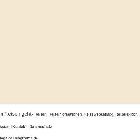
m Reisen geht
- Reisen, Reiseinformationen, Reisewebkatalog, Reiselexikon, 
essum
|
Kontakt
|
Datenschutz