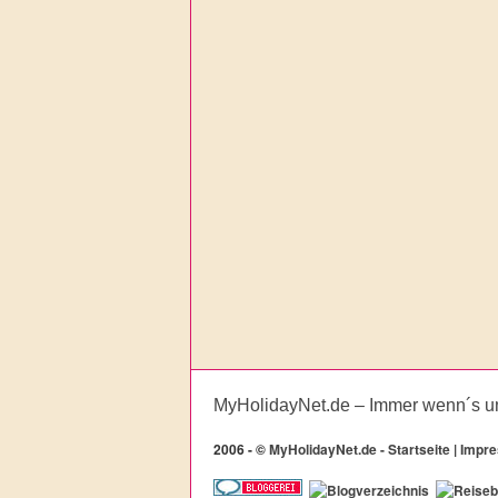
MyHolidayNet.de – Immer wenn´s u
2006 -
©
MyHolidayNet.de - Startseite
|
Impr