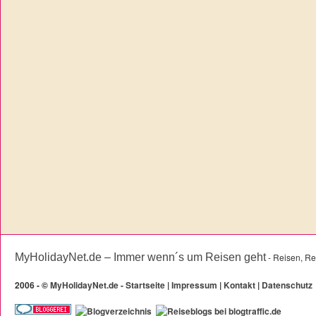
MyHolidayNet.de – Immer wenn´s um Reisen geht
- Reisen, Re
2006 -
©
MyHolidayNet.de - Startseite
|
Impressum
|
Kontakt
|
Datenschutz