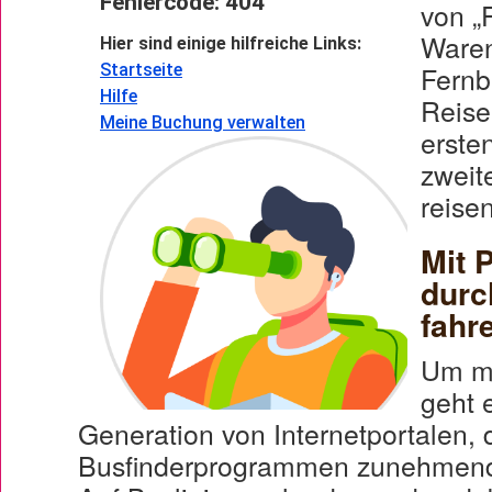
von „F
Waren
Fernb
Reise
erste
zweit
reise
Mit P
durc
fahr
Um mö
geht 
Generation von Internetportalen,
Busfinderprogrammen zunehmend 