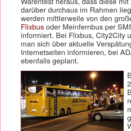
Warentest heraus, dass diese mit
darüber durchaus im Rahmen lie
werden mittlerweile von den groß
Flixbus
oder Meinfernbus per SM
informiert. Bei Flixbus, City2City
man sich über aktuelle Verspätun
Internetseiten informieren, bei A
ebenfalls geplant.
B
2
B
r
m
g
W