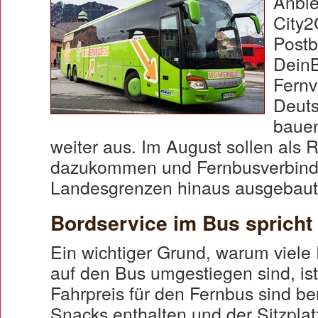
Anbie
City2
Postb
Dein
Fernv
Deuts
bauen
weiter aus. Im August sollen als 
dazukommen und Fernbusverbind
Landesgrenzen hinaus ausgebaut
Bordservice im Bus spricht
Ein wichtiger Grund, warum viele
auf den Bus umgestiegen sind, ist
Fahrpreis für den Fernbus sind be
Snacks enthalten und der Sitzplatz