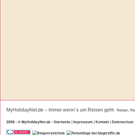
MyHolidayNet.de – Immer wenn´s um Reisen geht
- Reisen, Re
2006 -
©
MyHolidayNet.de - Startseite
|
Impressum
|
Kontakt
|
Datenschutz