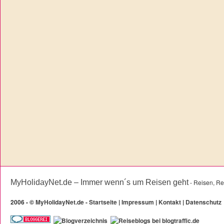
MyHolidayNet.de – Immer wenn´s um Reisen geht
- Reisen, Re
2006 -
©
MyHolidayNet.de - Startseite
|
Impressum
|
Kontakt
|
Datenschutz