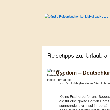
Reisetipps zu: Urlaub a
Usedom – Deutschlan
von: MyHolidayNet.de veröffentlicht 
Kleine Fischerdörfer und Seebä
die für eine große Portion Rom
sonnenreichster Insel ihr persö
oder Reiten entlang der Küste i