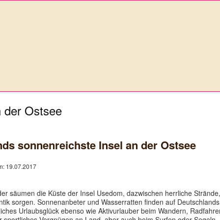
n der Ostsee
ds sonnenreichste Insel an der Ostsee
am: 19.07.2017
der säumen die Küste der Insel Usedom, dazwischen herrliche Strände
antik sorgen. Sonnenanbeter und Wasserratten finden auf Deutschlands
nliches Urlaubsglück ebenso wie Aktivurlauber beim Wandern, Radfahre
hr sportliches Vergnügen an Land, aber auch beim Surfen oder Segeln