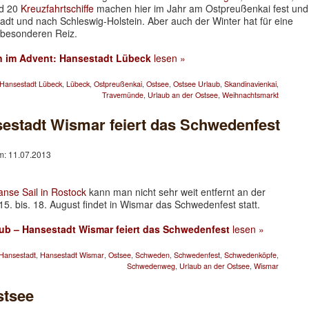
nd 20
Kreuzfahrtschiffe
machen hier im Jahr am Ostpreußenkai fest und
adt und nach Schleswig-Holstein. Aber auch der Winter hat für eine
 besonderen Reiz.
n im Advent: Hansestadt Lübeck
lesen »
Hansestadt Lübeck
,
Lübeck
,
Ostpreußenkai
,
Ostsee
,
Ostsee Urlaub
,
Skandinavienkai
,
Travemünde
,
Urlaub an der Ostsee
,
Weihnachtsmarkt
estadt Wismar feiert das Schwedenfest
am: 11.07.2013
anse Sail in Rostock
kann man nicht sehr weit entfernt an der
5. bis. 18. August findet in Wismar das Schwedenfest statt.
ub – Hansestadt Wismar feiert das Schwedenfest
lesen »
Hansestadt
,
Hansestadt Wismar
,
Ostsee
,
Schweden
,
Schwedenfest
,
Schwedenköpfe
,
Schwedenweg
,
Urlaub an der Ostsee
,
Wismar
stsee