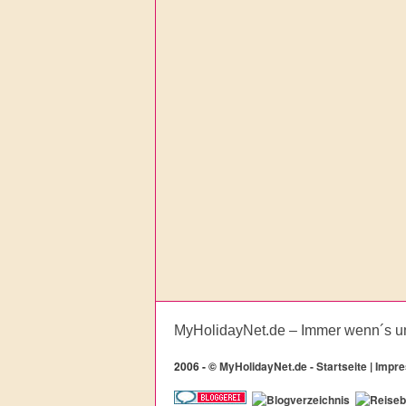
MyHolidayNet.de – Immer wenn´s u
2006 -
©
MyHolidayNet.de - Startseite
|
Impr