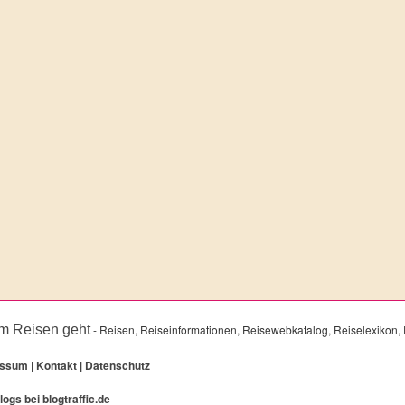
m Reisen geht
- Reisen, Reiseinformationen, Reisewebkatalog, Reiselexikon, 
essum
|
Kontakt
|
Datenschutz