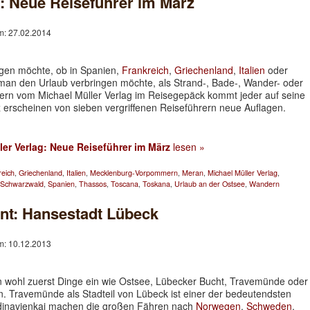
g: Neue Reiseführer im März
am: 27.02.2014
gen möchte, ob in Spanien,
Frankreich
,
Griechenland
,
Italien
oder
man den Urlaub verbringen möchte, als Strand-, Bade-, Wander- oder
rern vom Michael Müller Verlag im Reisegepäck kommt jeder auf seine
 erscheinen von sieben vergriffenen Reiseführern neue Auflagen.
ler Verlag: Neue Reiseführer im März
lesen »
reich
,
Griechenland
,
Italien
,
Mecklenburg-Vorpommern
,
Meran
,
Michael Müller Verlag
,
Schwarzwald
,
Spanien
,
Thassos
,
Toscana
,
Toskana
,
Urlaub an der Ostsee
,
Wandern
nt: Hansestadt Lübeck
am: 10.12.2013
n wohl zuerst Dinge ein wie Ostsee, Lübecker Bucht, Travemünde oder
. Travemünde als Stadteil von Lübeck ist einer der bedeutendsten
inavienkai machen die großen Fähren nach
Norwegen
,
Schweden
,