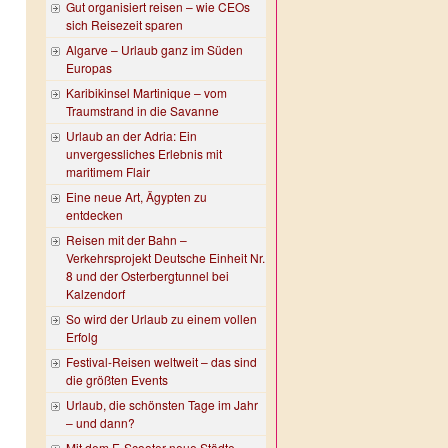
Gut organisiert reisen – wie CEOs
sich Reisezeit sparen
Algarve – Urlaub ganz im Süden
Europas
Karibikinsel Martinique – vom
Traumstrand in die Savanne
Urlaub an der Adria: Ein
unvergessliches Erlebnis mit
maritimem Flair
Eine neue Art, Ägypten zu
entdecken
Reisen mit der Bahn –
Verkehrsprojekt Deutsche Einheit Nr.
8 und der Osterbergtunnel bei
Kalzendorf
So wird der Urlaub zu einem vollen
Erfolg
Festival-Reisen weltweit – das sind
die größten Events
Urlaub, die schönsten Tage im Jahr
– und dann?
Mit dem E-Scooter neue Städte