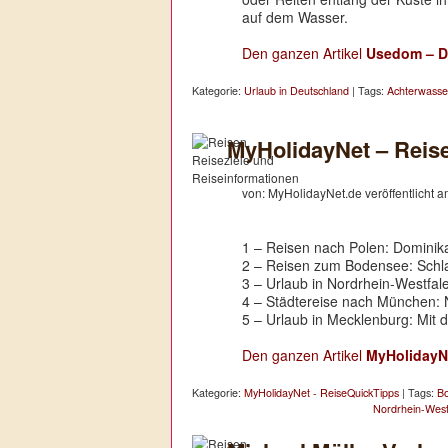
auf dem Wasser.
Den ganzen Artikel
Usedom – De
Kategorie:
Urlaub in Deutschland
| Tags:
Achterwasse
MyHolidayNet – Reis
von: MyHolidayNet.de veröffentlicht 
1 – Reisen nach Polen: Dominik
2 – Reisen zum Bodensee: Schla
3 – Urlaub in Nordrhein-Westfale
4 – Städtereise nach München: 
5 – Urlaub in Mecklenburg: Mit 
Den ganzen Artikel
MyHolidayN
Kategorie:
MyHolidayNet - ReiseQuickTipps
| Tags:
B
Nordrhein-West