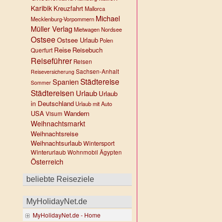
Karibik
Kreuzfahrt
Mallorca
Michael
Mecklenburg-Vorpommern
Müller Verlag
Mietwagen
Nordsee
Ostsee
Ostsee Urlaub
Polen
Reise
Reisebuch
Querfurt
Reiseführer
Reisen
Sachsen-Anhalt
Reiseversicherung
Städtereise
Spanien
Sommer
Städtereisen
Urlaub
Urlaub
in Deutschland
Urlaub mit Auto
USA
Wandern
Visum
Weihnachtsmarkt
Weihnachtsreise
Weihnachtsurlaub
Wintersport
Winterurlaub
Wohnmobil
Ägypten
Österreich
beliebte Reiseziele
MyHolidayNet.de
MyHolidayNet.de - Home