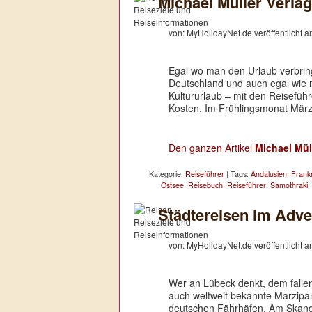
Michael Müller Verla
von: MyHolidayNet.de veröffentlicht 
Egal wo man den Urlaub verbrin
Deutschland und auch egal wie 
Kultururlaub – mit den Reisefüh
Kosten. Im Frühlingsmonat März
Den ganzen Artikel
Michael Mül
Kategorie:
Reiseführer
| Tags:
Andalusien
,
Frank
Ostsee
,
Reisebuch
,
Reiseführer
,
Samothraki
,
Städtereisen im Adve
von: MyHolidayNet.de veröffentlicht 
Wer an Lübeck denkt, dem falle
auch weltweit bekannte Marzipan
deutschen Fährhäfen. Am Skand