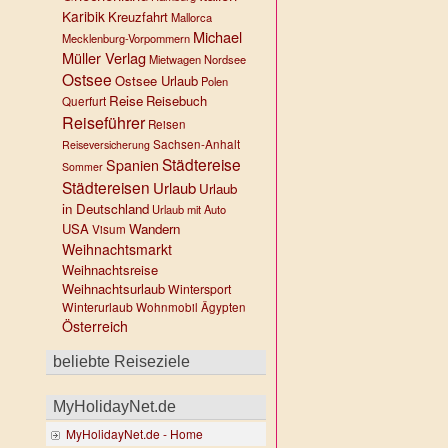
Karibik
Kreuzfahrt
Mallorca
Michael
Mecklenburg-Vorpommern
Müller Verlag
Mietwagen
Nordsee
Ostsee
Ostsee Urlaub
Polen
Reise
Reisebuch
Querfurt
Reiseführer
Reisen
Sachsen-Anhalt
Reiseversicherung
Städtereise
Spanien
Sommer
Städtereisen
Urlaub
Urlaub
in Deutschland
Urlaub mit Auto
USA
Wandern
Visum
Weihnachtsmarkt
Weihnachtsreise
Weihnachtsurlaub
Wintersport
Winterurlaub
Wohnmobil
Ägypten
Österreich
beliebte Reiseziele
MyHolidayNet.de
MyHolidayNet.de - Home