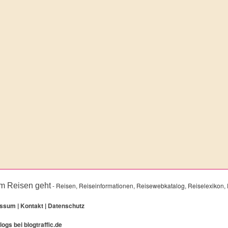
m Reisen geht
- Reisen, Reiseinformationen, Reisewebkatalog, Reiselexikon, 
essum
|
Kontakt
|
Datenschutz