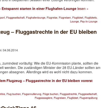
– Entspannt starten in einer Flughafen-Lounge
lesen »
rport
,
Fluggesellschaft
,
Flughafenlounge
,
Flugreise
,
Flugreisen
,
Flugticket
,
Flugtickets
,
Lounge
,
Pay-In-Lounge
eug – Fluggastrechte in der EU bleiben
am: 04.06.2014
, zumindest vorläufig: Wie die EU-Kommission plante, sollten die
lt werden. Die zuständigen Minister der 28 EU-Länder sollten am
ngen absegnen. Allerdings wird es wohl nicht dazu kommen.
dem Flugzeug – Fluggastrechte in der EU bleiben vorerst
irline
,
Flug buchen
,
Flugannullierung
,
Flüge buchen
,
Fluggastrechte
,
Fluggesellschaft
,
Flugpassagiere
,
Flugreisen
,
Flugticket
,
Flugverspätung