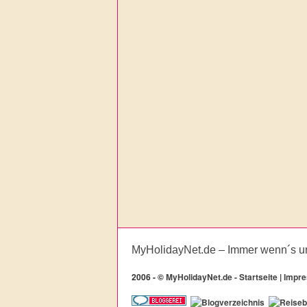
MyHolidayNet.de – Immer wenn´s u
2006 -
©
MyHolidayNet.de - Startseite
|
Impr