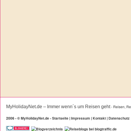
MyHolidayNet.de – Immer wenn´s um Reisen geht
- Reisen, Re
2006 -
©
MyHolidayNet.de - Startseite
|
Impressum
|
Kontakt
|
Datenschutz