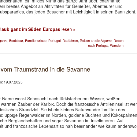
ndschaften, ein mildes Klima das ganze Jahr über, charmante
ein breites Angebot an Aktivitäten für Genießer, Abenteurer und
laubsparadies, das jeden Besucher mit Leichtigkeit in seinen Bann zieht.
rlaub ganz im Süden Europas
lesen »
garve
,
Bootstour
,
Familienurlaub
,
Portugal
,
Radfahren
,
Reisen an die Algarve
,
Reisen
nach Portugal
,
Wandern
 – vom Traumstrand in die Savanne
am: 19.07.2025
er Name weckt Sehnsucht nach türkisfarbenem Wasser, weißen
armen Zauber der Karibik. Doch die französische Antilleninsel ist wei
iesisches Strandziel. Sie ist ein kleines Naturwunder inmitten des
es: üppige Regenwälder im Norden, goldene Buchten und Kokospalme
sche Berglandschaften und sogar Savannen im Inselinneren. Auf
lfalt und französische Lebensart so nah beieinander wie kaum anderswo