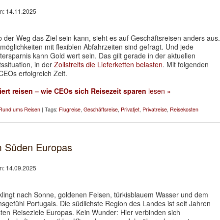
am: 14.11.2025
der Weg das Ziel sein kann, sieht es auf Geschäftsreisen anders aus.
möglichkeiten mit flexiblen Abfahrzeiten sind gefragt. Und jede
tersparnis kann Gold wert sein. Das gilt gerade in der aktuellen
ssituation, in der
Zollstreits die Lieferketten belasten
. Mit folgenden
CEOs erfolgreich Zeit.
iert reisen – wie CEOs sich Reisezeit sparen
lesen »
Rund ums Reisen
| Tags:
Flugreise
,
Geschäftsreise
,
Privatjet
,
Privatreise
,
Reisekosten
im Süden Europas
am: 14.09.2025
 klingt nach Sonne, goldenen Felsen, türkisblauem Wasser und dem
gefühl Portugals. Die südlichste Region des Landes ist seit Jahren
sten Reiseziele Europas. Kein Wunder: Hier verbinden sich