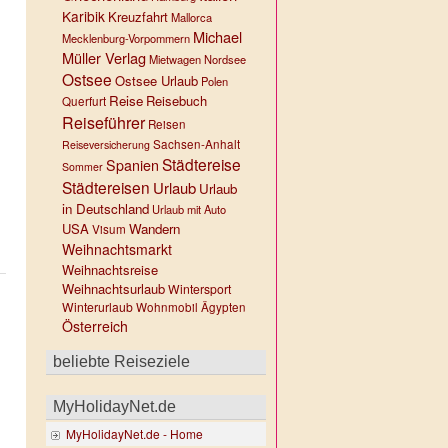
Karibik
Kreuzfahrt
Mallorca
Michael
Mecklenburg-Vorpommern
Müller Verlag
Mietwagen
Nordsee
Ostsee
Ostsee Urlaub
Polen
Reise
Reisebuch
Querfurt
Reiseführer
Reisen
Sachsen-Anhalt
Reiseversicherung
Städtereise
Spanien
Sommer
Städtereisen
Urlaub
Urlaub
in Deutschland
Urlaub mit Auto
USA
Wandern
Visum
Weihnachtsmarkt
Weihnachtsreise
Weihnachtsurlaub
Wintersport
Winterurlaub
Wohnmobil
Ägypten
Österreich
beliebte Reiseziele
MyHolidayNet.de
MyHolidayNet.de - Home