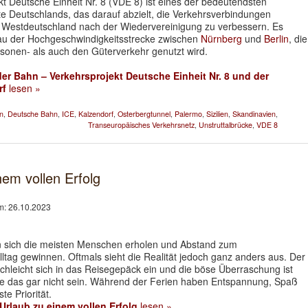
t Deutsche Einheit Nr. 8 (VDE 8) ist eines der bedeutendsten
kte Deutschlands, das darauf abzielt, die Verkehrsverbindungen
 Westdeutschland nach der Wiedervereinigung zu verbessern. Es
u der Hochgeschwindigkeitsstrecke zwischen
Nürnberg
und
Berlin
, die
sonen- als auch den Güterverkehr genutzt wird.
der Bahn – Verkehrsprojekt Deutsche Einheit Nr. 8 und der
rf
lesen »
n
,
Deutsche Bahn
,
ICE
,
Kalzendorf
,
Osterbergtunnel
,
Palermo
,
Sizilien
,
Skandinavien
,
Transeuropäisches Verkehrsnetz
,
Unstruttalbrücke
,
VDE 8
nem vollen Erfolg
am: 26.10.2023
 sich die meisten Menschen erholen und Abstand zum
lltag gewinnen. Oftmals sieht die Realität jedoch ganz anders aus. Der
chleicht sich in das Reisegepäck ein und die böse Überraschung ist
lte das gar nicht sein. Während der Ferien haben Entspannung, Spaß
e Priorität.
 Urlaub zu einem vollen Erfolg
lesen »