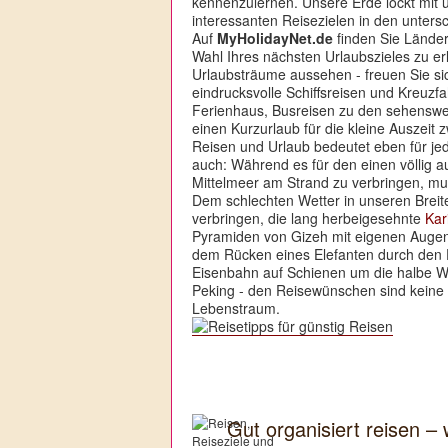
kennenzulernen. Unsere Erde lockt mit u
interessanten Reisezielen in den unters
Auf
MyHolidayNet.de
finden Sie Länder
Wahl Ihres nächsten Urlaubszieles zu erle
Urlaubsträume aussehen - freuen Sie sic
eindrucksvolle Schiffsreisen und Kreuzf
Ferienhaus, Busreisen zu den sehenswer
einen Kurzurlaub für die kleine Auszeit 
Reisen und Urlaub bedeutet eben für j
auch: Während es für den einen völlig a
Mittelmeer am Strand zu verbringen, muß
Dem schlechten Wetter in unseren Breit
verbringen, die lang herbeigesehnte
Kar
Pyramiden von Gizeh mit eigenen Augen 
dem Rücken eines Elefanten durch den
Eisenbahn auf Schienen um die halbe W
Peking - den Reisewünschen sind keine
Lebenstraum.
Gut organisiert reisen –