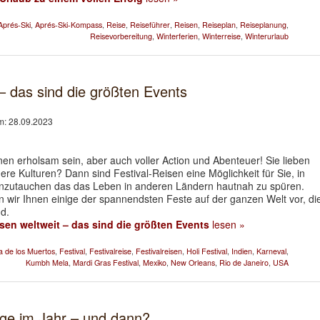
Aprés-Ski
,
Aprés-Ski-Kompass
,
Reise
,
Reiseführer
,
Reisen
,
Reiseplan
,
Reiseplanung
,
Reisevorbereitung
,
Winterferien
,
Winterreise
,
Winterurlaub
 – das sind die größten Events
am: 28.09.2023
en erholsam sein, aber auch voller Action und Abenteuer! Sie lieben
ere Kulturen? Dann sind Festival-Reisen eine Möglichkeit für Sie, in
nzutauchen das das Leben in anderen Ländern hautnah zu spüren.
n wir Ihnen einige der spannendsten Feste auf der ganzen Welt vor, di
nd.
isen weltweit – das sind die größten Events
lesen »
a de los Muertos
,
Festival
,
Festivalreise
,
Festivalreisen
,
Holi Festival
,
Indien
,
Karneval
,
Kumbh Mela
,
Mardi Gras Festival
,
Mexiko
,
New Orleans
,
Rio de Janeiro
,
USA
age im Jahr – und dann?