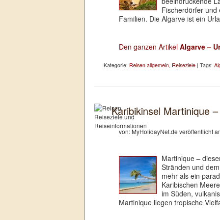
beeindruckende La
Fischerdörfer und 
Familien. Die Algarve ist ein Ur
Den ganzen Artikel
Algarve – U
Kategorie:
Reisen allgemein
,
Reiseziele
| Tags:
Al
Karibikinsel Martinique
von: MyHolidayNet.de veröffentlicht 
Martinique – dies
Stränden und dem w
mehr als ein parad
Karibischen Meer
im Süden, vulkani
Martinique liegen tropische Vie