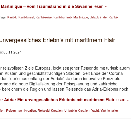
l Martinique – vom Traumstrand in die Savanne
lesen »
Tags:
Karibik
,
Karibikinsel
,
Karibikreise
,
Karibikurlaub
,
Martinique
,
Urlaub in der Karibik
 unvergessliches Erlebnis mit maritimem Flair
am: 05.11.2024
r reizvollsten Ziele Europas, lockt seit jeher Reisende mit türkisblauem
en Küsten und geschichtsträchtigen Städten. Seit Ende der Corona-
 der Tourismus entlang der Adriaküste durch innovative Konzepte
Gerade die neue Digitalisierung der Reiseplanung und zahlreiche
bereichern die Region und lassen Reisende das Adria-Erlebnis noch
er Adria: Ein unvergessliches Erlebnis mit maritimem Flair
lesen »
ien
,
Reisen nach Kroatien
,
Reiseziel Kroatien
,
Urlaub in Kroatien
,
Yacht
,
Yachtcharter