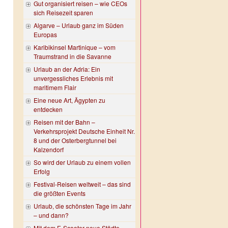
Gut organisiert reisen – wie CEOs
sich Reisezeit sparen
Algarve – Urlaub ganz im Süden
Europas
Karibikinsel Martinique – vom
Traumstrand in die Savanne
Urlaub an der Adria: Ein
unvergessliches Erlebnis mit
maritimem Flair
Eine neue Art, Ägypten zu
entdecken
Reisen mit der Bahn –
Verkehrsprojekt Deutsche Einheit Nr.
8 und der Osterbergtunnel bei
Kalzendorf
So wird der Urlaub zu einem vollen
Erfolg
Festival-Reisen weltweit – das sind
die größten Events
Urlaub, die schönsten Tage im Jahr
– und dann?
Mit dem E-Scooter neue Städte