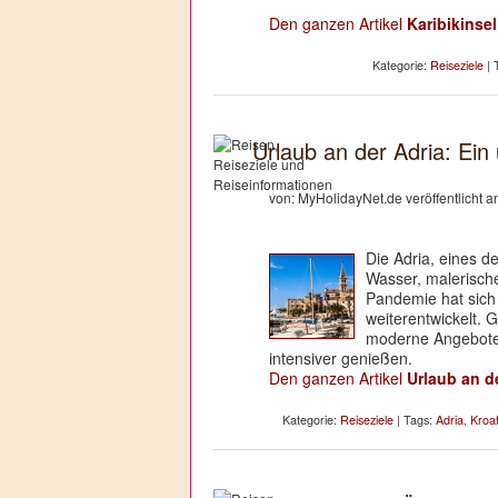
Den ganzen Artikel
Karibikinse
Kategorie:
Reiseziele
| 
Urlaub an der Adria: Ein
von: MyHolidayNet.de veröffentlicht 
Die Adria, eines de
Wasser, malerisch
Pandemie hat sich
weiterentwickelt. 
moderne Angebote 
intensiver genießen.
Den ganzen Artikel
Urlaub an d
Kategorie:
Reiseziele
| Tags:
Adria
,
Kroat