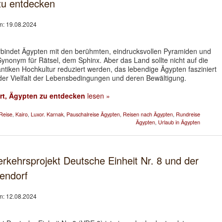
zu entdecken
am: 19.08.2024
rbindet Ägypten mit den berühmten, eindrucksvollen Pyramiden und
Synonym für Rätsel, dem Sphinx. Aber das Land sollte nicht auf die
ntiken Hochkultur reduziert werden, das lebendige Ägypten fasziniert
der Vielfalt der Lebensbedingungen und deren Bewältigung.
rt, Ägypten zu entdecken
lesen »
Reise
,
Kairo
,
Luxor. Karnak
,
Pauschalreise Ägypten
,
Reisen nach Ägypten
,
Rundreise
Ägypten
,
Urlaub in Ägypten
rkehrsprojekt Deutsche Einheit Nr. 8 und der
zendorf
am: 12.08.2024