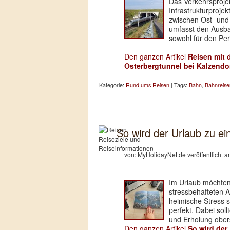
Das Verkehrsprojek
Infrastrukturproje
zwischen Ost- und
umfasst den Ausba
sowohl für den Per
Den ganzen Artikel
Reisen mit 
Osterbergtunnel bei Kalzendo
Kategorie:
Rund ums Reisen
| Tags:
Bahn
,
Bahnreise
So wird der Urlaub zu ei
von: MyHolidayNet.de veröffentlicht 
Im Urlaub möchten
stressbehafteten A
heimische Stress s
perfekt. Dabei sol
und Erholung oberst
Den ganzen Artikel
So wird der