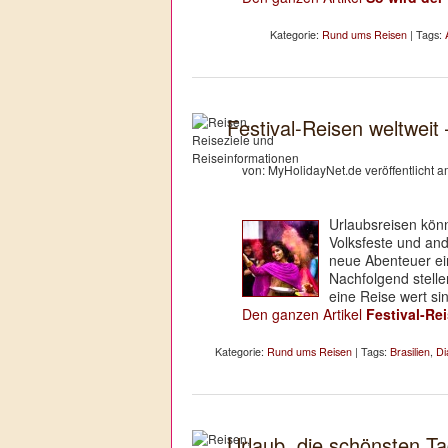
Kategorie:
Rund ums Reisen
| Tags:
Festival-Reisen weltweit
von: MyHolidayNet.de veröffentlicht 
Urlaubsreisen könn
Volksfeste und and
neue Abenteuer ei
Nachfolgend stelle
eine Reise wert si
Den ganzen Artikel
Festival-Re
Kategorie:
Rund ums Reisen
| Tags:
Brasilien
,
Di
Urlaub, die schönsten T