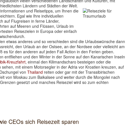
nglaublich vielen verschiedenen Landschaften und Kulturen, mit
chiedlichsten Ländern und Städten der Welt.
informationen und Reisetipps, um Ihnen die
ichtern. Egal wie Ihre individuellen
h auf Flugreisen in ferne Länder,
ahrten auf Meeren und Flüssen, Urlaub im
testen Reisezielen in Europa oder einfach
zwischendurch.
eden etwas anderes und so verschieden sind die Urlaubswünsche dann
usreicht, den Urlaub an der Ostsee, an der Nordsee oder vielleicht am
 es für den anderen auf jeden Fall Action in den Ferien geben.
en entfliehen und den Winter in der Sonne auf den Kanarischen Inseln
ibik-Kreuzfahrt
, einmal den Kilimandscharo besteigen oder die
sehen, mit einem Motorsegler in der Adria vor Kroatien kreuzen, auf
 Dschungel von
Thailand
reiten oder gar mit der Transsibirischen
elt von Moskau zum Baikalsee und weiter durch die Mongolei nach
 Grenzen gesetzt und manches Reiseziel wird so zum echten
 wie CEOs sich Reisezeit sparen