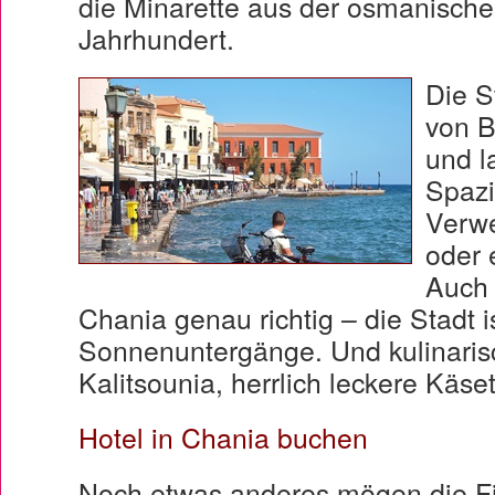
die Minarette aus der osmanischen
Jahrhundert.
Die S
von B
und 
Spaz
Verwe
oder 
Auch 
Chania genau richtig – die Stadt i
Sonnenuntergänge. Und kulinarisch
Kalitsounia, herrlich leckere Kä
Hotel in Chania buchen
Noch etwas anderes mögen die F