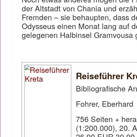
der Altstadt von Chania und erzäh
Fremden – sie behaupten, dass d
Odysseus einen Monat lang auf d
gelegenen Halbinsel Gramvousa g
Reiseführer Kr
Bibliografische A
Fohrer, Eberhard
756 Seiten + her
(1:200.000), 20. A
26,90 EUR,39,90