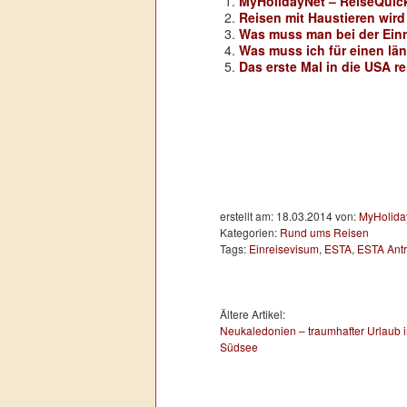
MyHolidayNet – ReiseQuic
Reisen mit Haustieren wird
Was muss man bei der Einr
Was muss ich für einen lä
Das erste Mal in die USA r
erstellt am: 18.03.2014 von:
MyHolida
Kategorien:
Rund ums Reisen
Tags:
Einreisevisum
,
ESTA
,
ESTA Ant
Ältere Artikel:
Neukaledonien – traumhafter Urlaub i
Südsee