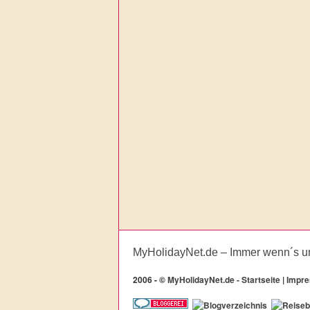
MyHolidayNet.de – Immer wenn´s u
2006 -
©
MyHolidayNet.de - Startseite
|
Impr