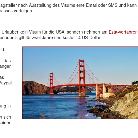
tragsteller nach Ausstellung des Visums eine Email oder SMS und kann
asses verfolgen.
e Urlauber kein Visum für die USA, sondern nehmen am
Esta-Verfahren
eerlaubnis gilt für zwei Jahre und kostet 14 US-Dollar.
nd
 – das
länger
das
Paypal
ung in
n sich
seiner