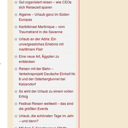
Gut organisiert reisen – wie CEOs
sich Reisezeit sparen
Algarve – Urlaub ganz im Süden
Europas
Karibikinsel Martinique – vom
Traumstrand in die Savanne
Urlaub an der Adria: Ein
unvergessliches Erlebnis mit
maritimem Flair
Eine neue Art, Ägypten zu
-
entdecken
-
Reisen mit der Bahn –
Verkehrsprojekt Deutsche Einheit Nr.
8 und der Osterbergtunnel bei
Kalzendorf
So wird der Urlaub zu einem vollen
Erfolg
Festival-Reisen weltweit – das sind
die größten Events
Urlaub, die schönsten Tage im Jahr
– und dann?
Mit dem E-Scooter neue Städte