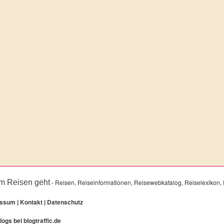
m Reisen geht
- Reisen, Reiseinformationen, Reisewebkatalog, Reiselexikon, 
essum
|
Kontakt
|
Datenschutz