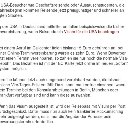
le USA-Besucher wie Geschäftsreisende oder Austauschstudenten, die
Jahresbeginn kommen Reisende jetzt preisgünstiger und schneller an
gten Staaten.
 der USA in Deutschland mitteilte, entfallen beispielsweise die bisher
invereinbarung, wenn Reisende ein
Visum für die USA beantragen
ei einem Anruf im Callcenter fielen bislang 15 Euro gebühren an, bei
iner Online-Terminvereinbarung waren es zehn Euro. Wenn Bewerber
etzt einen Termin vereinbaren, so zahlen sie nur noch die normale Visa
ebühr. Das Bezahlen ist mit der EC-Karte jetzt online im neuen „Sofort“
ystem möglich.
ermine können jetzt auch umgehend vereinbart werden, die bisher
bliche Vier-Tages-Frist entfällt. Dazu kann man online einsehen, wann
reie Termine bei den Konsularabteilungen in Berlin, München oder
rankfurt verfügbar sind und kann diese auswählen.
enn das Visum ausgestellt ist, wird der Reisepass mit Visum per Post
urückgeschickt. Dafür muss nun auch kein frankierter Rückumschlag
ehr beigelegt werden, es ist nur die Angabe der Adresse beim
ewerbungstermin erforderlich.