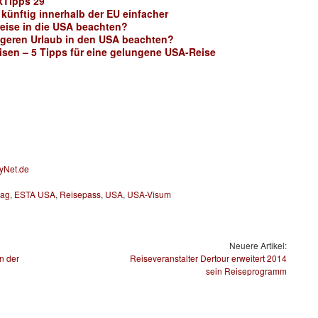
kTipps 29
 künftig innerhalb der EU einfacher
eise in die USA beachten?
ngeren Urlaub in den USA beachten?
eisen – 5 Tipps für eine gelungene USA-Reise
yNet.de
rag
,
ESTA USA
,
Reisepass
,
USA
,
USA-Visum
Neuere Artikel:
n der
Reiseveranstalter Dertour erweitert 2014
sein Reiseprogramm