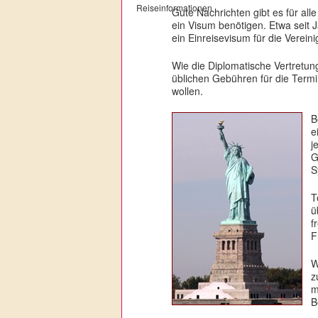
Gute Nachrichten gibt es für al
ein Visum benötigen. Etwa seit 
ein Einreisevisum für die Vereini
Wie die Diplomatische Vertretung
üblichen Gebühren für die Term
wollen.
B
e
j
G
S
T
ü
f
F
W
z
m
B