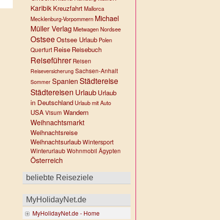
Karibik
Kreuzfahrt
Mallorca
Michael
Mecklenburg-Vorpommern
Müller Verlag
Mietwagen
Nordsee
Ostsee
Ostsee Urlaub
Polen
Reise
Reisebuch
Querfurt
Reiseführer
Reisen
Sachsen-Anhalt
Reiseversicherung
Städtereise
Spanien
Sommer
Städtereisen
Urlaub
Urlaub
in Deutschland
Urlaub mit Auto
USA
Wandern
Visum
Weihnachtsmarkt
Weihnachtsreise
Weihnachtsurlaub
Wintersport
Winterurlaub
Wohnmobil
Ägypten
Österreich
beliebte Reiseziele
MyHolidayNet.de
MyHolidayNet.de - Home